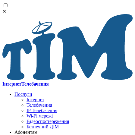
✕
Інтернет
Телебачення
Послуги
Інтернет
Телебачення
IP Телебачення
Wi-Fi мережі
Відеоспостереження
Безпечний ДІМ
Абонентам