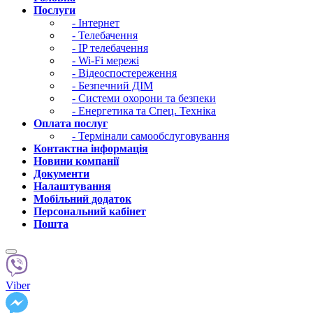
Послуги
-
Інтернет
-
Телебачення
-
IP телебачення
-
Wi-Fi мережі
-
Відеоспостереження
-
Безпечний ДІМ
-
Cистеми охорони та безпеки
-
Енергетика та Спец. Техніка
Оплата послуг
-
Термінали самообслуговування
Контактна інформація
Новини компанії
Документи
Налаштування
Мобільний додаток
Персональний кабінет
Пошта
Viber