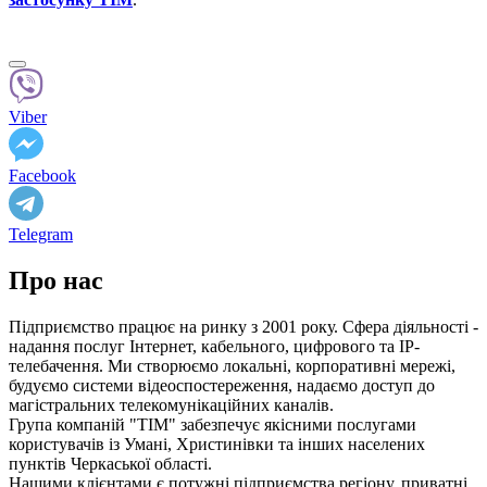
Viber
Facebook
Telegram
Про нас
Підприємство працює на ринку з 2001 року. Сфера діяльності -
надання послуг Інтернет, кабельного, цифрового та IP-
телебачення. Ми створюємо локальні, корпоративні мережі,
будуємо системи відеоспостереження, надаємо доступ до
магістральних телекомунікаційних каналів.
Група компаній "ТІМ" забезпечує якісними послугами
користувачів із Умані, Христинівки та інших населених
пунктів Черкаської області.
Нашими клієнтами є потужні підприємства регіону, приватні