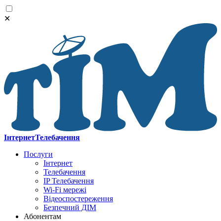
✕
Інтернет
Телебачення
Послуги
Інтернет
Телебачення
IP Телебачення
Wi-Fi мережі
Відеоспостереження
Безпечний ДІМ
Абонентам