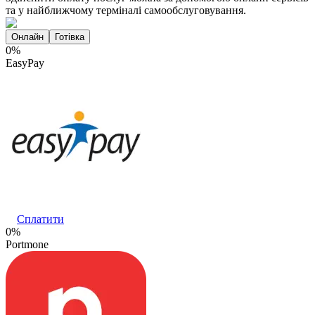
та у найближчому терміналі самообслуговування.
Онлайн
Готівка
0%
EasyPay
Сплатити
0%
Portmone