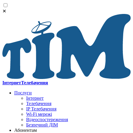
✕
Інтернет
Телебачення
Послуги
Інтернет
Телебачення
IP Телебачення
Wi-Fi мережі
Відеоспостереження
Безпечний ДІМ
Абонентам